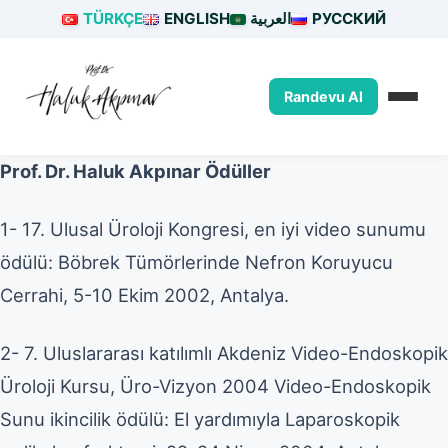
İçeriğe
TÜRKÇE
ENGLISH
العربية
РУССКИЙ
atla
Randevu Al
Prof. Dr. Haluk Akpınar Ödüller
1- 17. Ulusal Üroloji Kongresi, en iyi video sunumu
ödülü: Böbrek Tümörlerinde Nefron Koruyucu
Cerrahi, 5-10 Ekim 2002, Antalya.
2- 7. Uluslararası katılımlı Akdeniz Video-Endoskopik
Üroloji Kursu, Üro-Vizyon 2004 Video-Endoskopik
Sunu ikincilik ödülü: El yardımıyla Laparoskopik